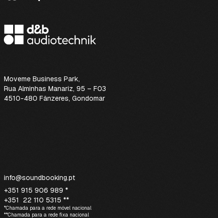
Moveme Business Park
,
Rua Alminhas Manariz, 95 – F03
4510-480 Fânzeres, Gondomar
info@soundbooking.pt
+351 915 906 989 *
+351 22 110 5315 **
*Chamada para a rede móvel nacional
**Chamada para a rede fixa nacional